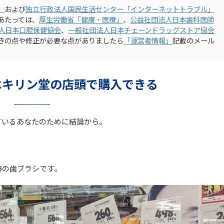
」
および
独立行政法人国民生活センター「インターネットトラブル」
あたっては、
厚生労働省「健康・医療」
、
公益社団法人日本歯科医師
人日本口腔保健協会
、
一般社団法人日本チェーンドラッグストア協会
きの点や修正が必要な点がありましたら
「運営者情報」
記載のメール
はキリン堂の店頭で購入できる
ているあなたのために結論から。
跡の歯ブラシです。