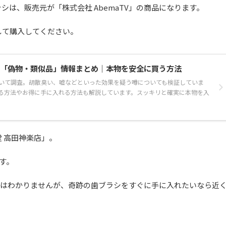
は、販売元が「株式会社 AbemaTV」の商品になります。
して購入してください。
「偽物・類似品」情報まとめ｜本物を安全に買う方法
いて調査。胡散臭い、嘘などといった効果を疑う噂についても検証していま
る方法やお得に手に入れる方法も解説しています。スッキリと確実に本物を入
 高田神楽店」。
す。
かはわかりませんが、奇跡の歯ブラシをすぐに手に入れたいなら近
♪