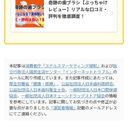
奇跡の歯ブラシ【ぶっちゃけ
レビュー】リアルな口コミ・
評判を徹底調査！
本記事は
消費者庁「ステルスマーケティング規制」
および
独
立行政法人国民生活センター「インターネットトラブル」
の
ルールに則り作成しています。また記事作成にあたっては、
厚生労働省「健康・医療」
、
公益社団法人日本歯科医師会
、
公益社団法人日本歯科衛生士
会
、
一般財団法人日本口腔保健
協会
、
一般社団法人日本チェーンドラッグストア協会
の情報
を参考にしています。記事に関してお気づきの点や修正が必
要な点がありましたら
「運営者情報」
記載のメールアドレス
にてご連絡ください。