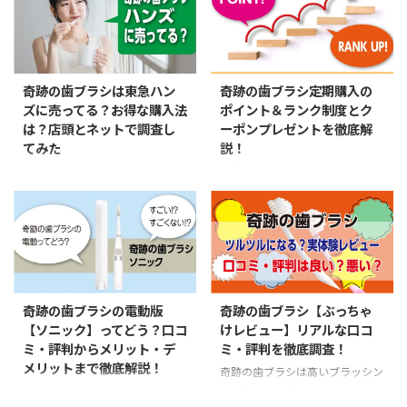
ットも紹介。子供の歯磨きに悩む
メリットも詳しく解説。話題の歯
親御さんは参考にどうぞ。
磨き粉に興味がある方はご覧くだ
さい。
奇跡の歯ブラシは東急ハン
奇跡の歯ブラシ定期購入の
ズに売ってる？お得な購入法
ポイント＆ランク制度とク
は？店頭とネットで調査し
ーポンプレゼントを徹底解
てみた
説！
ハンズに奇跡の歯ブラシが売って
奇跡の歯ブラシの定期購入に導入
いるか実際に店頭に訪問して調べ
された新しいお得なシステム、
ました。ハンズで奇跡の歯ブラシ
「ポイント制度」、「会員ランク
を購入したい方は参考にどうぞ。
制度」、「ランクアップボーナス
クーポン」について詳しく紹介し
ています。
奇跡の歯ブラシの電動版
奇跡の歯ブラシ【ぶっちゃ
【ソニック】ってどう？口コ
けレビュー】リアルな口コ
ミ・評判からメリット・デ
ミ・評判を徹底調査！
メリットまで徹底解説！
奇跡の歯ブラシは高いブラッシン
グ効果を持つ優れた歯ブラシです
奇跡のフルスロットルは交換ブラ