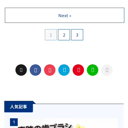
が一部悪い評価もあります。そこ
シがピラミッド形状の電動歯ブラ
で口コミや評判を徹底的に調査、
シです。優れたブラッシング性能
実際に使用した感想もあわせて、
を実現した「奇跡の歯ブラシ」の
Next »
ネガティブな意見の真実を検証し
電動版になります。口コミや評
ました。ブラッシング効果の本当
判、性能からメリット・デメリッ
の実力がわかります。
トまで詳しく解説しています。
1
2
3
人気記事
1