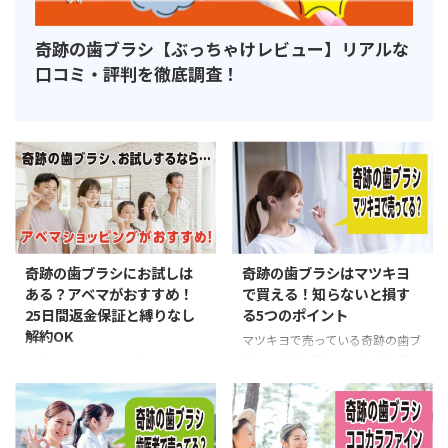
奇跡の歯ブラシ【ぶっちゃけレビュー】リアルな
口コミ・評判を徹底調査！
奇跡の歯ブラシにお試しは
奇跡の歯ブラシはマツキヨ
ある？アベマがおすすめ！
で買える！知らないと損す
25日間返金保証と縛りなし
る5つのポイント
解約OK
マツキヨで売っている奇跡の歯ブ
ラシをお得に買いたいなら必見！
奇跡の歯ブラシのお試しはどこが
ポイント活用など5つの賢い方
お得？アベマショッピングなら大
法、さらに一番お得な購入方法も
幅割引ではじめられ、25日間全
紹介。マツキヨで奇跡の歯ブラシ
額返金保証付き。さらに定期縛り
を手に入れたいあなたは参考にど
なしで解約も簡単なので安心で