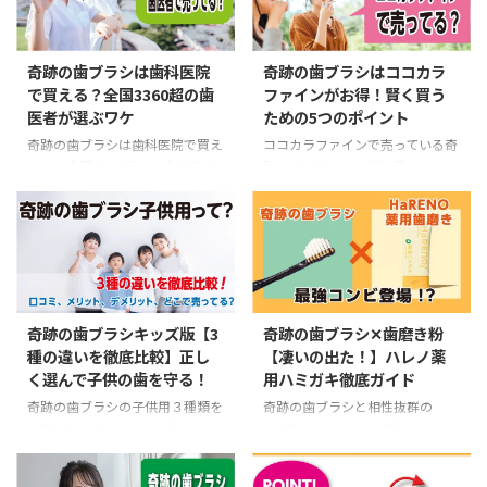
うぞ。
す。楽天やAmazon、ドラッグス
トアとの違いも解説。
奇跡の歯ブラシは歯科医院
奇跡の歯ブラシはココカラ
で買える？全国3360超の歯
ファインがお得！賢く買う
医者が選ぶワケ
ための5つのポイント
奇跡の歯ブラシは歯科医院で買え
ココカラファインで売っている奇
るのか全国2500超もの歯医者が
跡の歯ブラシをお得に買いたいな
選ぶ理由を解説します。驚きの歯
ら必見！ポイント活用など5つの
垢除去効果と歯に優しい秘密、お
賢い方法、さらに一番お得な購入
すすめの購入先も紹介します。
方法も紹介。ココカラファインで
奇跡の歯ブラシを手に入れたいあ
なたは参考にどうぞ。
奇跡の歯ブラシキッズ版【3
奇跡の歯ブラシ✕歯磨き粉
種の違いを徹底比較】正し
【凄いの出た！】ハレノ薬
く選んで子供の歯を守る！
用ハミガキ徹底ガイド
奇跡の歯ブラシの子供用３種類を
奇跡の歯ブラシと相性抜群の
徹底比較しています。年齢や歯の
HaRENO（ハレノ）薬用ハミガキ
状態に合う選び方で虫歯ゼロへ。
を紹介します。優れたW効果や厳
口コミ・評判、メリット・デメリ
選された有効成分やメリット・デ